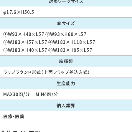
対象ワークサイズ
φ17.6×H50.5
箱サイズ
①W93×H40×L57 ②W93×H60×L57
③W183×H57×L57 ④W183×H118×L57
⑤W183×H40×L57 ⑥W183×H95×L57
箱種類
ラップラウンド形式（上面フラップ差込方式）
生産能力
MAX30函/分 MIN4函/分
納入業界
医療・医薬