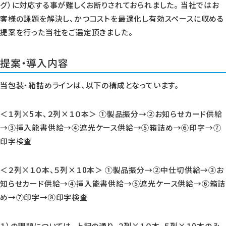
グ）に対応する事が難しくお断りされておられました。 当社ではお
客様の課題を解決し、かつコストを最適化し有効スペースに収める
提案を行った当社をご選定頂きました。
提案・導入内容
当包装・箱詰めラインは、以下の構成となっています。
＜１列×5本、２列×１０本＞ ①製品振分→②お知らせカード供給
→③挿入能書供給→④遮光ケース供給→⑤箱詰め→⑥印字→⑦
印字検査
＜２列×１０本、５列×１0本＞ ①製品振分→②中仕切供給→③お
知らせカード供給→④挿入能書供給→⑤遮光ケース供給→⑥箱詰
め→⑦印字→⑧印字検査
１）の課題については、上記の通り、２列×１０本、５列×１0本のみ