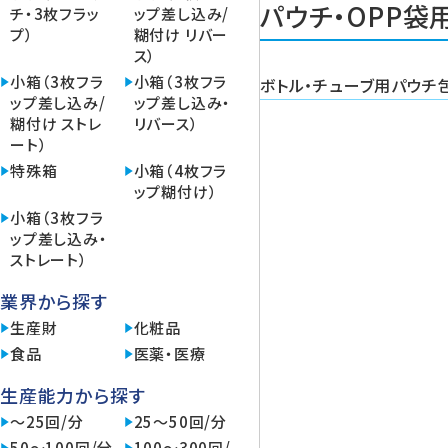
パウチ・OPP袋
チ・3枚フラッ
ップ差し込み/
プ）
糊付け リバー
ス）
小箱（3枚フラ
小箱（3枚フラ
ボトル・チューブ用パウチ
ップ差し込み/
ップ差し込み・
糊付け ストレ
リバース）
ート）
特殊箱
小箱（4枚フラ
ップ糊付け）
小箱（3枚フラ
ップ差し込み・
ストレート）
業界から探す
生産財
化粧品
食品
医薬・医療
生産能力から探す
～25回/分
25～50回/分
50～100回/分
100～300回/