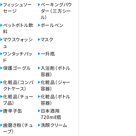
フィッシュソー
ベーキングパウ
セージ
ダー（三方シー
ル）
ペットボトル飲
ボールペン
料
マウスウォッシ
マスク
ュ
ワンタッチパッ
一升瓶
ド
保護ゴーグル
入浴剤（ボトル
容器）
化粧品（コンパ
化粧品（ジャー
クトケース）
容器）
化粧品（チュー
化粧品（ボトル
ブ品）
容器）
唐辛子缶
日本酒用
720mℓ瓶
歯磨き粉（チュ
洗顔クリーム
ーブ）