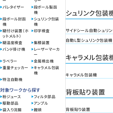
ー
サー
パレタイザー
段ボール製函
シュリンク包装
機
段ボール封函
シュリンク包装
機
機
サイドシール自動シュリ
糊付け装置（ホ
印字検査
ットメルト）
自動L型シュリンク包装機
糊温度検査
集積装置
バンド掛け機
レーザーマーカ
ー
キャラメル包装
ラベラー
金属検出機
重量チェッカー
キャラメル包装
機
キャラメル包装機
特注自動機
対象ワークから探す
背板貼り装置
粉ジュース
フィルタ部品
駆動部品
アンプル
背板貼り装置
袋入り浣腸
饅頭