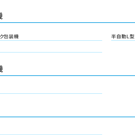
機
ンク包装機
半自動L型
機