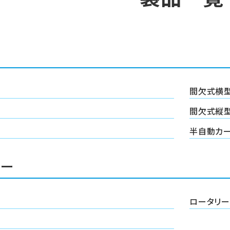
間欠式横
間欠式縦
半自動カ
ラー
ロータリー