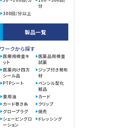
分
300回/分以上
製品一覧
ワークから探す
医療用検査キ
医薬品用検査
ット
試薬
医薬向け四方
ジップ付き発布
シール品
材
PTPシート
ペンシル型化
粧品
食用油
カード
カード巻き糸
クリップ
グロープラグ
焼売
シェービングロ
ドレッシング
ーション