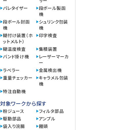
ー
サー
パレタイザー
段ボール製函
機
段ボール封函
シュリンク包装
機
機
糊付け装置（ホ
印字検査
ットメルト）
糊温度検査
集積装置
バンド掛け機
レーザーマーカ
ー
ラベラー
金属検出機
重量チェッカー
キャラメル包装
機
特注自動機
対象ワークから探す
粉ジュース
フィルタ部品
駆動部品
アンプル
袋入り浣腸
饅頭