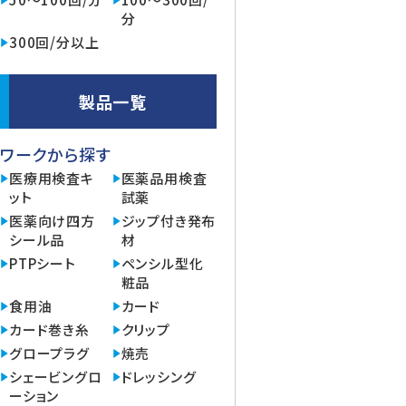
分
300回/分以上
製品一覧
ワークから探す
医療用検査キ
医薬品用検査
ット
試薬
医薬向け四方
ジップ付き発布
シール品
材
PTPシート
ペンシル型化
粧品
食用油
カード
カード巻き糸
クリップ
グロープラグ
焼売
シェービングロ
ドレッシング
ーション