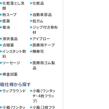
化粧落とし洗
化粧品
顔
粉スープ
自動車部品
医薬
粒ガム
電池
ジップ付き発布
材
液状食品
アイブロー
点眼薬
医療用テープ
インスタント飲
鱒寿司
料
ソーセージ
医療用ゴム製
品
検査試薬
箱仕様から探す
ラップラウンド
小箱（ワンタッ
チ・4枚フラッ
プ）
小箱（ワンタッ
小箱（3枚フラ