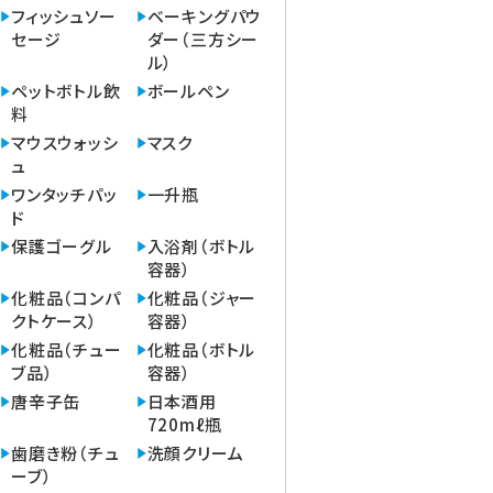
フィッシュソー
ベーキングパウ
セージ
ダー（三方シー
ル）
ペットボトル飲
ボールペン
料
マウスウォッシ
マスク
ュ
ワンタッチパッ
一升瓶
ド
保護ゴーグル
入浴剤（ボトル
容器）
化粧品（コンパ
化粧品（ジャー
クトケース）
容器）
化粧品（チュー
化粧品（ボトル
ブ品）
容器）
唐辛子缶
日本酒用
720mℓ瓶
歯磨き粉（チュ
洗顔クリーム
ーブ）