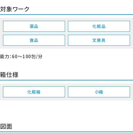
対象ワーク
薬品
化粧品
食品
文房具
能力：60～100包/分
箱仕様
化粧箱
小箱
図面