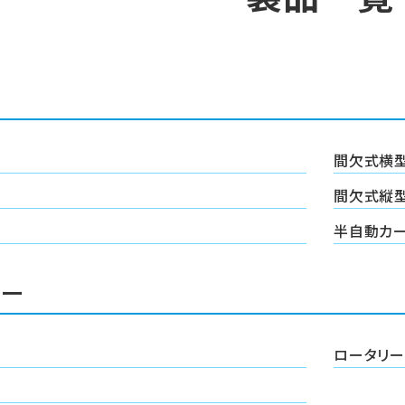
間欠式横
間欠式縦
半自動カ
ラー
ロータリー