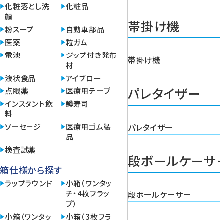
化粧落とし洗
化粧品
顔
帯掛け機
粉スープ
自動車部品
医薬
粒ガム
電池
ジップ付き発布
帯掛け機
材
液状食品
アイブロー
パレタイザー
点眼薬
医療用テープ
インスタント飲
鱒寿司
料
ソーセージ
医療用ゴム製
パレタイザー
品
検査試薬
段ボールケーサ
箱仕様から探す
ラップラウンド
小箱（ワンタッ
チ・4枚フラッ
段ボールケーサー
プ）
小箱（ワンタッ
小箱（3枚フラ