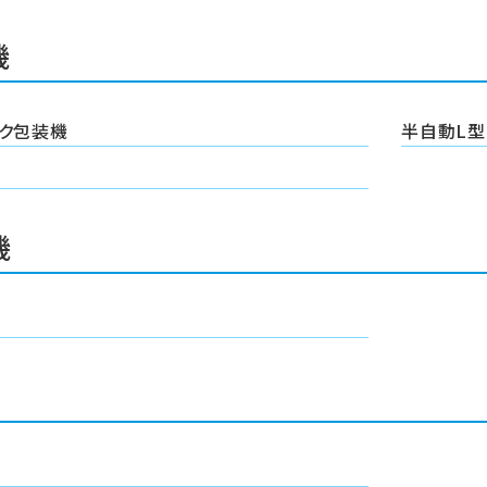
機
ンク包装機
半自動L型
機