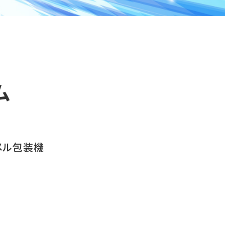
ム
メル包装機