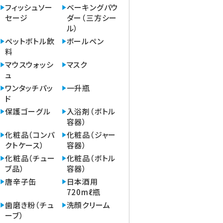
フィッシュソー
ベーキングパウ
セージ
ダー（三方シー
ル）
ペットボトル飲
ボールペン
料
マウスウォッシ
マスク
ュ
ワンタッチパッ
一升瓶
ド
保護ゴーグル
入浴剤（ボトル
容器）
化粧品（コンパ
化粧品（ジャー
クトケース）
容器）
化粧品（チュー
化粧品（ボトル
ブ品）
容器）
唐辛子缶
日本酒用
720mℓ瓶
歯磨き粉（チュ
洗顔クリーム
ーブ）