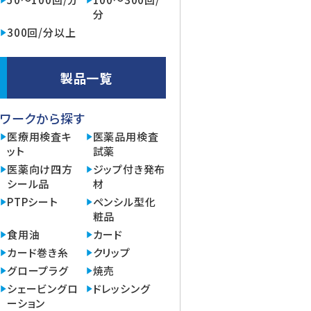
分
300回/分以上
製品一覧
ワークから探す
医療用検査キ
医薬品用検査
ット
試薬
医薬向け四方
ジップ付き発布
シール品
材
PTPシート
ペンシル型化
粧品
食用油
カード
カード巻き糸
クリップ
グロープラグ
焼売
シェービングロ
ドレッシング
ーション