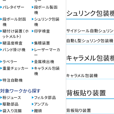
ー
サー
パレタイザー
段ボール製函
シュリンク包装
機
段ボール封函
シュリンク包装
機
機
サイドシール自動シュリ
糊付け装置（ホ
印字検査
ットメルト）
自動L型シュリンク包装機
糊温度検査
集積装置
バンド掛け機
レーザーマーカ
ー
キャラメル包装
ラベラー
金属検出機
重量チェッカー
キャラメル包装
機
キャラメル包装機
特注自動機
対象ワークから探す
背板貼り装置
粉ジュース
フィルタ部品
駆動部品
アンプル
背板貼り装置
袋入り浣腸
饅頭