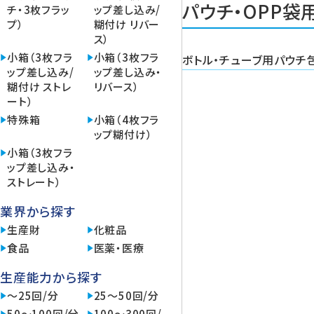
パウチ・OPP袋
チ・3枚フラッ
ップ差し込み/
プ）
糊付け リバー
ス）
小箱（3枚フラ
小箱（3枚フラ
ボトル・チューブ用パウチ
ップ差し込み/
ップ差し込み・
糊付け ストレ
リバース）
ート）
特殊箱
小箱（4枚フラ
ップ糊付け）
小箱（3枚フラ
ップ差し込み・
ストレート）
業界から探す
生産財
化粧品
食品
医薬・医療
生産能力から探す
～25回/分
25～50回/分
50～100回/分
100～300回/