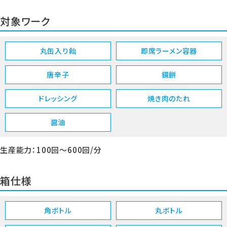
対象ワーク
丸缶入り飴
即席ラーメン容器
唐辛子
鏡餅
ドレッシング
焼き肉のたれ
醤油
生産能力：100回～600回/分
箱仕様
角ボトル
丸ボトル