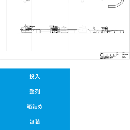
投入
整列
箱詰め
包装