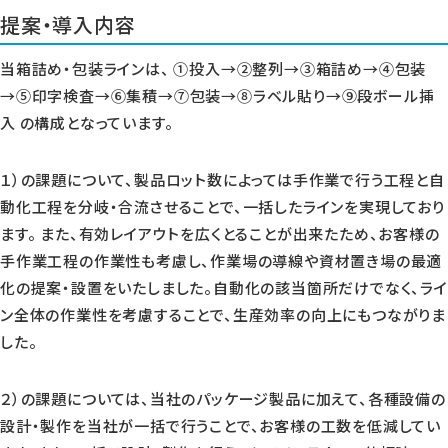
提案・導入内容
当箱詰め・包装ラインは、 ①投入→②整列→③箱詰め→④包装
→⑤印字検査→⑥集積→⑦包装→⑧ラベル貼り→⑨段ボール挿
入 の構成となっています。
１）の課題について、製品ロット数によっては手作業で行う工程と自
動化工程を分岐・合流させることで、一括したラインを実現しており
ます。 また、有効レイアウトを広くとることが出来たため、お客様の
手作業工程の作業性も考慮し、作業場の導線や資材置き場の最適
化の提案・設置をいたしました。自動化の該当箇所だけでなく、ライ
ン全体の作業性を考慮することで、生産効率の向上にもつながりま
した。
２）の課題については、当社のパッケージ製品に加えて、各種設備の
設計・製作を当社が一括で行うことで、お客様の工数を低減してい